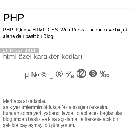
PHP
PHP, JQuery, HTML, CSS, WordPress, Facebook ve birçok
alana dair basit bir Blog
19 Nisan 2015
html özel karakter kodları
̼
® ⅜ ⑫ ❽ ‰
µ № ©
Merhaba arkadaşlar,
artık
yer imlerimin
oldukça fazlalaştığını farkettim.
bundan sonra yerli yabancı faydalı olabilecek bağlantıları
blogumdan başlık ve kısa açıklama ile herkese açık bir
şekilde paylaşmayı düşünüyorum.