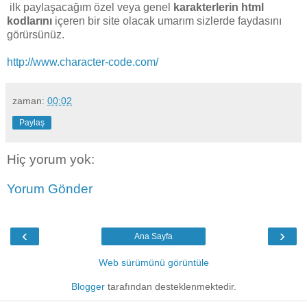
ilk paylaşacağım özel veya genel
karakterlerin html
kodlarını
içeren bir site olacak umarım sizlerde faydasını
görürsünüz.
http://www.character-code.com/
zaman:
00:02
Paylaş
Hiç yorum yok:
Yorum Gönder
‹
›
Ana Sayfa
Web sürümünü görüntüle
Blogger
tarafından desteklenmektedir.