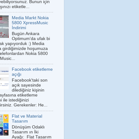
iyebiliyorsunuz. Bunun için
ınızı etiketle...
Media Markt Nokia
5800 XpressMusic
İndirimi
Bugün Ankara
Optimum'da ufak bi
k yapıyorduk :) Media
a girdiğimizde hoşumuza
telefonlardan Nokia 5800
Music...
Facebook etiketleme
açığı
Facebook'taki son
açık sayesinde
dilediğiniz kişinin
sayfasına etiketleme
 ile istediğinizi
irsiniz. Gerekenler: He...
Flat ve Material
Tasarım
Dönüşüm Odaklı
Tasarım ın İki
Ayağı: Flat Tasarım