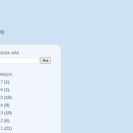
og
OGDA ARA
ARŞIVI
17
(1)
16
(1)
15
(15)
14
(9)
13
(10)
12
(6)
11
(21)