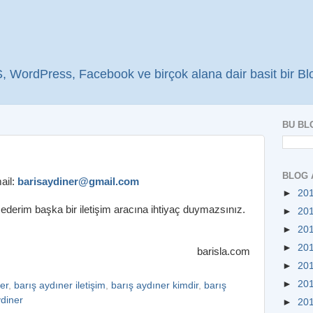
WordPress, Facebook ve birçok alana dair basit bir Bl
BU BL
BLOG 
ail:
barisaydiner@gmail.com
►
20
l ederim başka bir iletişim aracına ihtiyaç duymazsınız.
►
20
►
20
►
20
barisla.com
►
20
►
20
er
,
barış aydıner iletişim
,
barış aydıner kimdir
,
barış
ydiner
►
20