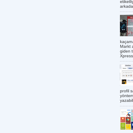
etiketl
arkadaş
kaçama
Markt 
giden 
Xpress
profil 
yöntemi
yazabil