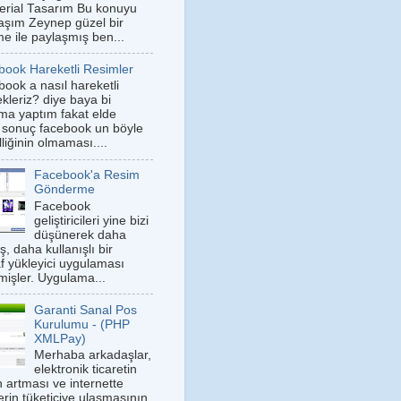
erial Tasarım Bu konuyu
aşım Zeynep güzel bir
me ile paylaşmış ben...
book Hareketli Resimler
ook a nasıl hareketli
kleriz? diye baya bi
rma yaptım fakat elde
m sonuç facebook un böyle
lliğinin olmaması....
Facebook'a Resim
Gönderme
Facebook
geliştiricileri yine bizi
düşünerek daha
ş, daha kullanışlı bir
af yükleyici uygulaması
rmişler. Uygulama...
Garanti Sanal Pos
Kurulumu - (PHP
XMLPay)
Merhaba arkadaşlar,
elektronik ticaretin
 artması ve internette
lerin tüketiciye ulaşmasının