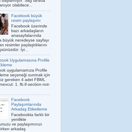
 başlamıştır. Sağ tarafta
anıyor olabilece...
Facebook büyük
resim paylaşımı
Facebook üzerinde
bazı arkadaşların
anasayfalarında
a büyük neredeyse sayfayı
n resimler paylaştıklarını
sünüzdür. İyi...
book Uygulamasına Profile
Ekleme
ok uygulamamıza Profile
leme seçeneği sunmak için
iz gereken 4 adet FBML
 mevcut: 1. fb:if-section-not-
Facebook
Paylaşımlarında
Arkadaş Etiketleme
Facebookta farklı bir
yenilikte
nuzu ve paylaşımınızı
irken arkadaş