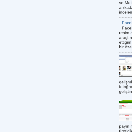
ve Mat
arrkad
incele
Face
Faceb
resim e
araştı
ettiği
bir öze
gelişmi
fotoğr
gelişti
payının
üretici