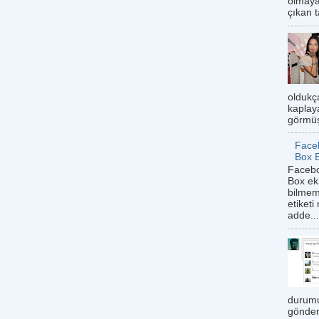
olmaya
çıkan t
oldukç
kaplaya
görmüş
Face
Box 
Facebo
Box ek
bilmem
etiketi
adde...
durumu
gönder