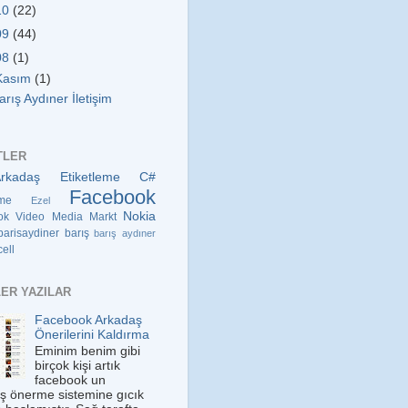
10
(22)
09
(44)
08
(1)
Kasım
(1)
arış Aydıner İletişim
TLER
Arkadaş Etiketleme
C#
Facebook
eme
Ezel
Nokia
ok Video
Media Markt
barisaydiner
barış
barış aydıner
cell
ER YAZILAR
Facebook Arkadaş
Önerilerini Kaldırma
Eminim benim gibi
birçok kişi artık
facebook un
ş önerme sistemine gıcık