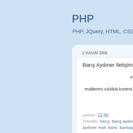
PHP
PHP, JQuery, HTML, CSS, 
2 KASIM 2008
Barış Aydıner İletişim
m
maillerimi sıklıkla kontro
zaman:
12:56
Etiketler:
barış
,
barış aydın
aydıner mail
,
baris
,
barisa