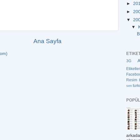
►
20
►
20
▼
20
▼
B
Ana Sayfa
ETIKE
tom)
3G
Etiketl
Facebo
Resim
turk
sen
POPÜL
arkada