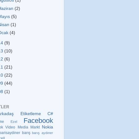
Ağustos
(1)
Haziran
(2)
Mayıs
(5)
Nisan
(1)
Ocak
(4)
14
(9)
13
(10)
12
(6)
11
(21)
10
(22)
09
(44)
08
(1)
TLER
Arkadaş Etiketleme
C#
Facebook
eme
Ezel
Nokia
ok Video
Media Markt
barisaydiner
barış
barış aydıner
cell