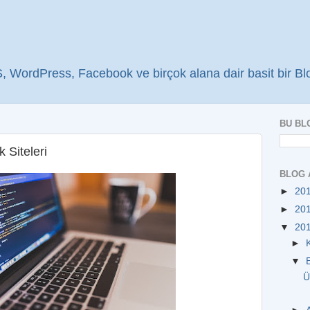
WordPress, Facebook ve birçok alana dair basit bir Bl
BU BL
 Siteleri
BLOG 
►
20
►
20
▼
20
►
▼
Ü