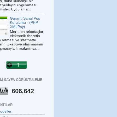
ş, daha kullanışlı bir
af yükleyici uygulaması
rmişler. Uygulama...
Garanti Sanal Pos
Kurulumu - (PHP
XMLPay)
Merhaba arkadaşlar,
elektronik ticaretin
 artması ve internette
lerin tüketiciye ulaşmasının
şmasıyla firmaların sa...
M SAYFA GÖRÜNTÜLEME
606,642
NTILAR
odelleri