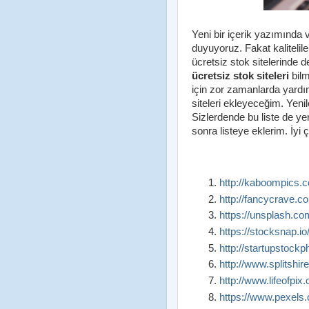
Yeni bir içerik yazımında v
duyuyoruz. Fakat kaliteliler
ücretsiz stok sitelerinde d
ücretsiz stok siteleri
bilm
için zor zamanlarda yardım
siteleri ekleyeceğim. Yeni
Sizlerdende bu liste de ye
sonra listeye eklerim. İyi 
http://kaboompics.
http://fancycrave.c
https://unsplash.co
https://stocksnap.io
http://startupstock
http://www.splitshir
http://www.lifeofpix
https://www.pexels