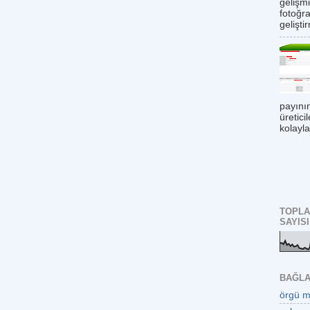
gelişmi
fotoğr
gelişti
payının
üretici
kolayla
TOPLA
SAYISI
BAĞLA
örgü m