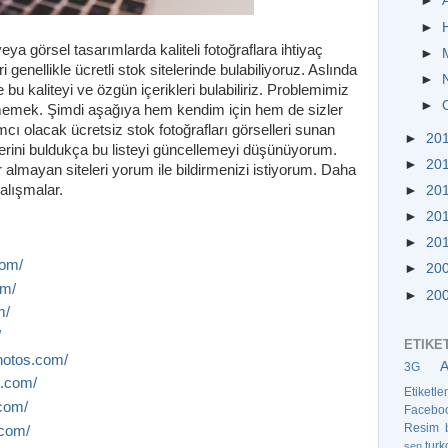
►
►
eya görsel tasarımlarda kaliteli fotoğraflara ihtiyaç
►
i genellikle ücretli stok sitelerinde bulabiliyoruz. Aslında
►
e bu kaliteyi ve özgün içerikleri bulabiliriz. Problemimiz
►
emek. Şimdi aşağıya hem kendim için hem de sizler
cı olacak ücretsiz stok fotoğrafları görselleri sunan
►
20
lerini buldukça bu listeyi güncellemeyi düşünüyorum.
►
20
r almayan siteleri yorum ile bildirmenizi istiyorum. Daha
çalışmalar.
►
20
►
20
►
20
com/
►
20
om/
►
20
m/
/
ETIKE
photos.com/
3G
e.com/
Etiketl
.com/
Facebo
Resim
.com/
turk
sen