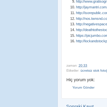
http://www.gratisog
http://jaymantri.com
http://isorepublic.c
http://nos.twnsnd.co
http://negativespace
http://deathtothest
https://picjumbo.co
http://lockandstock
zaman:
20:33
Etiketler:
ücretsiz stok foto
Hiç yorum yok:
Yorum Gönder
Sonraki Kayıt