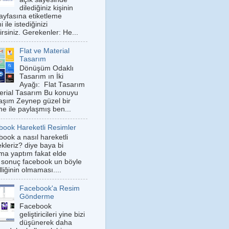
dilediğiniz kişinin
sayfasına etiketleme
 ile istediğinizi
irsiniz. Gerekenler: He...
Flat ve Material
Tasarım
Dönüşüm Odaklı
Tasarım ın İki
Ayağı: Flat Tasarım
erial Tasarım Bu konuyu
aşım Zeynep güzel bir
me ile paylaşmış ben...
book Hareketli Resimler
ook a nasıl hareketli
kleriz? diye baya bi
rma yaptım fakat elde
m sonuç facebook un böyle
lliğinin olmaması....
Facebook'a Resim
Gönderme
Facebook
geliştiricileri yine bizi
düşünerek daha