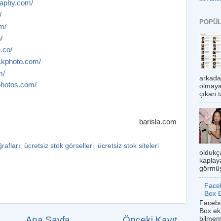
raphy.com/
/
POPÜL
om/
/
.co/
ockphoto.com/
m/
arkada
photos.com/
olmaya
çıkan t
barisla.com
ğrafları
,
ücretsiz stok görselleri
,
ücretsiz stok siteleri
oldukç
kaplaya
görmüş
Face
Box 
Facebo
Box ek
Ana Sayfa
Önceki Kayıt
bilmem