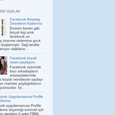
ER YAZILAR
Facebook Arkadaş
Önerilerini Kaldırma
Eminim benim gibi
birçok kişi artık
facebook un
ş önerme sistemine gıcık
 başlamıştır. Sağ tarafta
anıyor olabilece...
Facebook büyük
resim paylaşımı
Facebook üzerinde
bazı arkadaşların
anasayfalarında
a büyük neredeyse sayfayı
n resimler paylaştıklarını
sünüzdür. İyi...
book Uygulamasına Profile
Ekleme
ok uygulamamıza Profile
leme seçeneği sunmak için
iz gereken 4 adet FBML