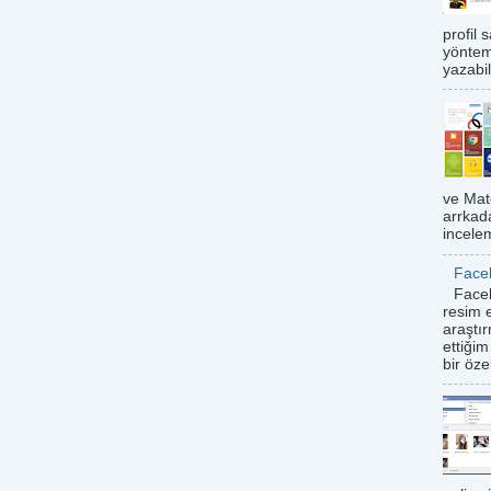
profil 
yöntemi
yazabil
ve Mat
arrkad
incele
Face
Faceb
resim e
araştı
ettiği
bir öze