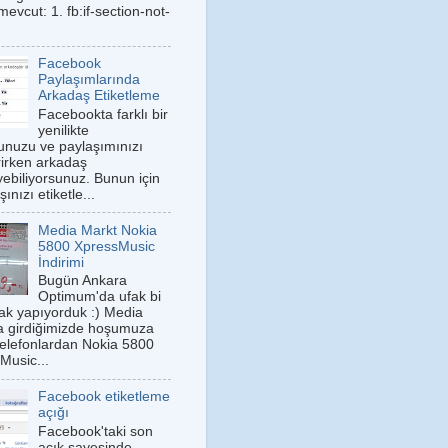
 mevcut: 1. fb:if-section-not-
Facebook
Paylaşımlarında
Arkadaş Etiketleme
Facebookta farklı bir
yenilikte
nuzu ve paylaşımınızı
irken arkadaş
iyebiliyorsunuz. Bunun için
ınızı etiketle...
Media Markt Nokia
5800 XpressMusic
İndirimi
Bugün Ankara
Optimum'da ufak bi
k yapıyorduk :) Media
a girdiğimizde hoşumuza
telefonlardan Nokia 5800
Music...
Facebook etiketleme
açığı
Facebook'taki son
açık sayesinde