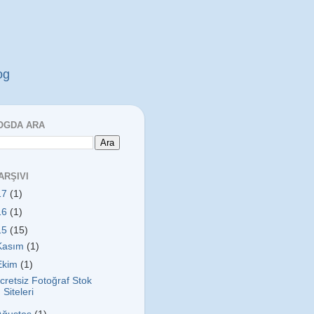
og
OGDA ARA
ARŞIVI
17
(1)
16
(1)
15
(15)
Kasım
(1)
Ekim
(1)
cretsiz Fotoğraf Stok
Siteleri