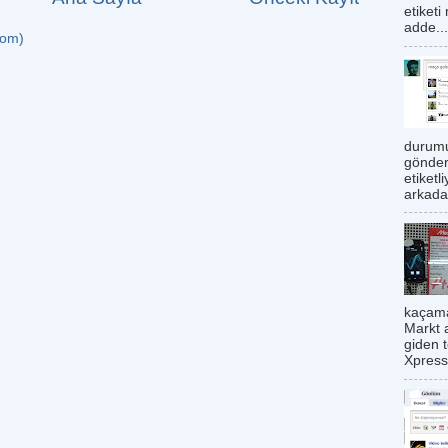
etiketi
adde...
tom)
durumu
gönder
etiketl
arkadaş
kaçama
Markt 
giden 
Xpress