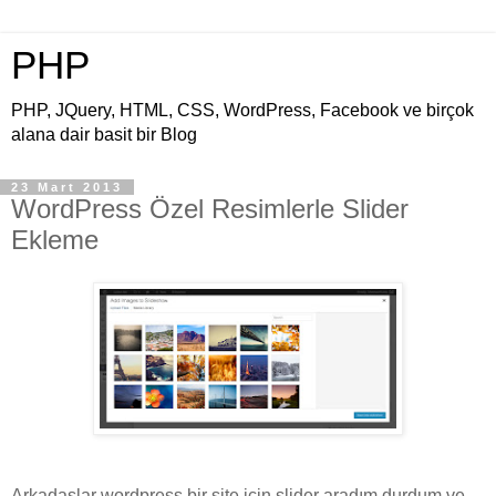
PHP
PHP, JQuery, HTML, CSS, WordPress, Facebook ve birçok
alana dair basit bir Blog
23 Mart 2013
WordPress Özel Resimlerle Slider
Ekleme
Arkadaşlar wordpress bir site için slider aradım durdum ve