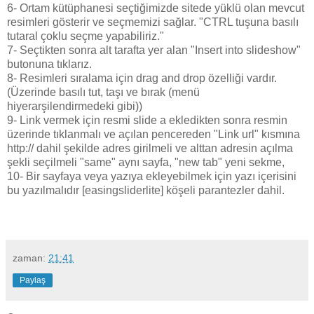
6- Ortam kütüphanesi seçtiğimizde sitede yüklü olan mevcut
resimleri gösterir ve seçmemizi sağlar. "CTRL tuşuna basılı
tutaral çoklu seçme yapabiliriz."
7- Seçtikten sonra alt tarafta yer alan "Insert into slideshow"
butonuna tıklarız.
8- Resimleri sıralama için drag and drop özelliği vardır.
(Üzerinde basılı tut, taşı ve bırak (menü
hiyerarşilendirmedeki gibi))
9- Link vermek için resmi slide a ekledikten sonra resmin
üzerinde tıklanmalı ve açılan pencereden "Link url" kısmına
http:// dahil şekilde adres girilmeli ve alttan adresin açılma
şekli seçilmeli "same" aynı sayfa, "new tab" yeni sekme,
10- Bir sayfaya veya yazıya ekleyebilmek için yazı içerisini
bu yazılmalıdır [easingsliderlite] köşeli parantezler dahil.
zaman:
21:41
Paylaş